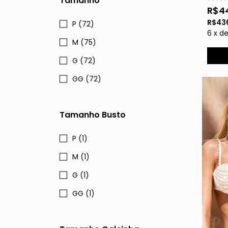
Tamanho
R$4
R$43
P (72)
6
x
d
M (75)
G (72)
GG (72)
Tamanho Busto
P (1)
M (1)
G (1)
GG (1)