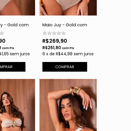
Juy - Gold com
Maio Juy - Gold com
Brilho
90
R$269,90
0
R$261,80
com
Pix
com
Pix
41,65
sem juros
6
x
de
R$44,98
sem juros
MPRAR
COMPRAR