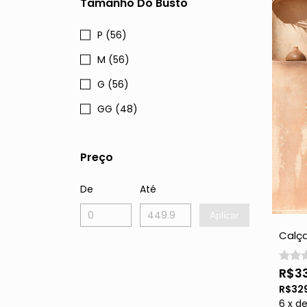
Tamanho Do Busto
P (56)
M (56)
G (56)
GG (48)
Preço
De
Até
Aplicar
Calça
Pluma
R$3
R$32
6
x
d