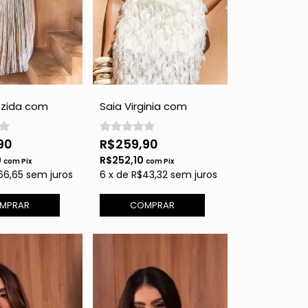
nzida com
Saia Virginia com
Off White
Plumas - Off White
90
R$259,90
0
R$252,10
com
Pix
com
Pix
66,65
sem juros
6
x
de
R$43,32
sem juros
MPRAR
COMPRAR