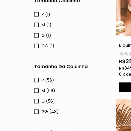
Tamanho Calcinha
P (1)
M (1)
G (1)
Biqui
GG (1)
e Ped
R$3
Tamanho Da Calcinha
R$34
6
x
d
P (56)
M (56)
G (56)
GG (48)