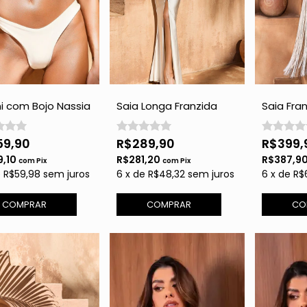
ni com Bojo Nassia
Saia Longa Franzida
Saia Fra
raria - Perola
com Abertura - Off
Franja - 
White
59,90
R$289,90
R$399,
9,10
R$281,20
R$387,9
com
Pix
com
Pix
e
R$59,98
sem juros
6
x
de
R$48,32
sem juros
6
x
de
R$
COMPRAR
COMPRAR
CO