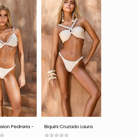
lusion Pedraria -
Biquini Cruzado Laura
com Pedraria - Perola