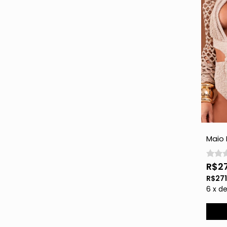
Maio
Rend
Brilho
R$2
R$27
6
x
d