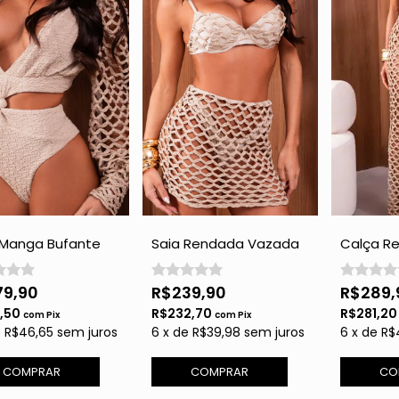
 Manga Bufante
Saia Rendada Vazada
Calça R
ado - Gold com
- Gold com Brilho
Vazada 
Brilho
79,90
R$239,90
R$289,
1,50
R$232,70
R$281,2
com
Pix
com
Pix
e
R$46,65
sem juros
6
x
de
R$39,98
sem juros
6
x
de
R$
COMPRAR
COMPRAR
CO