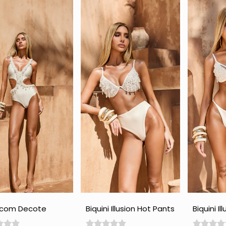
 com Decote
Biquini Illusion Hot Pants
Biquini Il
do - Perola
com Pedraria - Perola
Perola