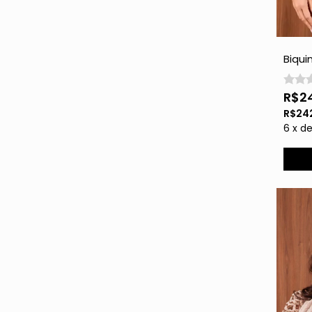
Biqui
- Gol
R$2
R$24
6
x
d