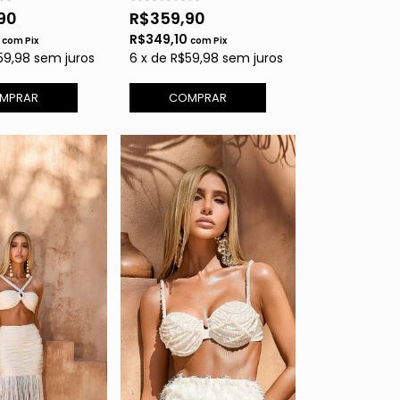
90
R$359,90
0
R$349,10
com
Pix
com
Pix
59,98
sem juros
6
x
de
R$59,98
sem juros
MPRAR
COMPRAR