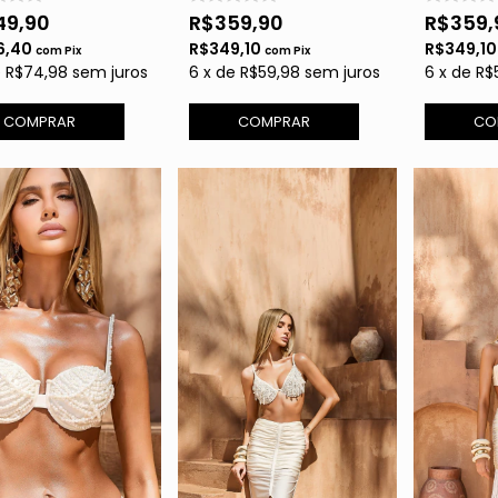
49,90
R$359,90
R$359,
6,40
R$349,10
R$349,1
com
Pix
com
Pix
e
R$74,98
sem juros
6
x
de
R$59,98
sem juros
6
x
de
R$
COMPRAR
COMPRAR
CO