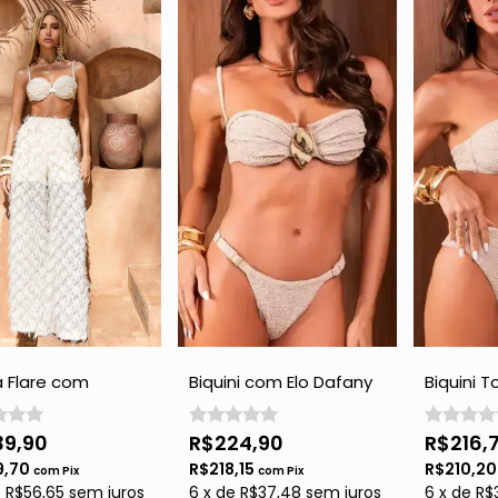
 Flare com
Biquini com Elo Dafany
Biquini 
s - Off White
- Gold com Brilho
Caia Hot
com Bril
39,90
R$224,90
R$216,
9,70
R$218,15
R$210,2
com
Pix
com
Pix
e
R$56,65
sem juros
6
x
de
R$37,48
sem juros
6
x
de
R$