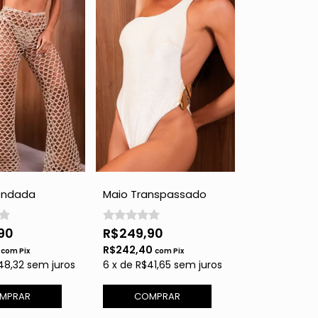
endada
Maio Transpassado
- Gold com
nas Costas - Off White
90
R$249,90
0
R$242,40
com
Pix
com
Pix
48,32
sem juros
6
x
de
R$41,65
sem juros
MPRAR
COMPRAR