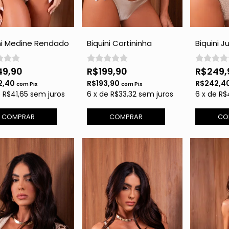
ni Medine Rendado
Biquini Cortininha
Biquini 
d com Brilho
Rendado - Gold com
Brilho
Brilho
49,90
R$199,90
R$249,
2,40
R$193,90
R$242,4
com
Pix
com
Pix
e
R$41,65
sem juros
6
x
de
R$33,32
sem juros
6
x
de
R$
COMPRAR
COMPRAR
CO