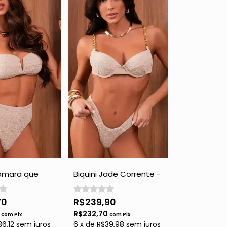
Tomara que
Biquini Jade Corrente -
 Pants - Gold
Gold com Brilho
ho
70
R$239,90
0
R$232,70
com
Pix
com
Pix
36,12
sem juros
6
x
de
R$39,98
sem juros