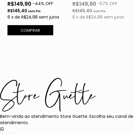
R$149,90
R$149,90
-
44
% OFF
-
57
% OFF
R$145,40
R$145,40
com
Pix
com
Pix
6
x
de
R$24,98
sem juros
6
x
de
R$24,98
sem juros
COMPRAR
Bem-vinda ao atendimento Store Guette. Escolha seu canal de
atendimento.