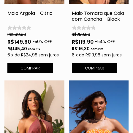
Maio Argola - Citric
Maio Tomara que Caia
com Concha - Black
R$299,90
R$259,90
R$149,90
R$119,90
-
50
% OFF
-
54
% OFF
R$145,40
R$116,30
com
Pix
com
Pix
6
x
de
R$24,98
sem juros
6
x
de
R$19,98
sem juros
COMPRAR
COMPRAR