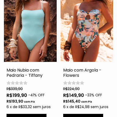
Maio Nubia com
Maio com Argola -
Pedraria - Tiffany
Flowers
R$339,90
R$224,90
R$199,90
R$149,90
-
41
% OFF
-
33
% OFF
R$193,90
R$145,40
com
Pix
com
Pix
6
x
de
R$33,32
sem juros
6
x
de
R$24,98
sem juros