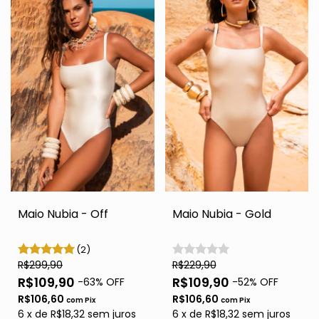
Maio Nubia - Off
Maio Nubia - Gold
(2)
R$299,90
R$229,90
R$109,90
R$109,90
-
63
% OFF
-
52
% OFF
R$106,60
R$106,60
com
Pix
com
Pix
6
x
de
R$18,32
sem juros
6
x
de
R$18,32
sem juros