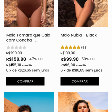
Maio Tomara que Caia
Maio Nubia - Black
com Concha -
Marrom
(5)
R$299,90
R$199,90
R$159,90
R$99,90
-
47
% OFF
-
50
% OFF
R$155,10
R$96,90
com
Pix
com
Pix
6
x
de
R$26,65
sem juros
6
x
de
R$16,65
sem juros
COMPRAR
COMPRAR