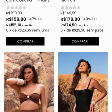
com Concha - Tiffany
Marrom
R$299,90
R$349,90
R$159,90
R$179,90
-
47
% OFF
-
49
% OFF
R$155,10
R$174,50
com
Pix
com
Pix
6
x
de
R$26,65
sem juros
6
x
de
R$29,98
sem juros
COMPRAR
COMPRAR