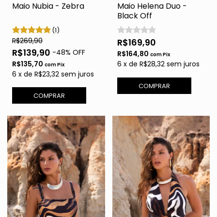
Maio Nubia - Zebra
Maio Helena Duo -
Black Off
(1)
R$269,90
R$169,90
R$139,90
-
48
% OFF
R$164,80
com
Pix
R$135,70
6
x
de
R$28,32
sem juros
com
Pix
6
x
de
R$23,32
sem juros
COMPRAR
COMPRAR