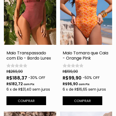
Maio Transpassado
Maio Tomara que Caia
com Elo - Bordo Lurex
- Orange Pink
R$269,90
R$199,90
R$188,37
R$99,90
-
30
% OFF
-
50
% OFF
R$182,72
R$96,90
com
Pix
com
Pix
6
x
de
R$31,40
sem juros
6
x
de
R$16,65
sem juros
COMPRAR
COMPRAR