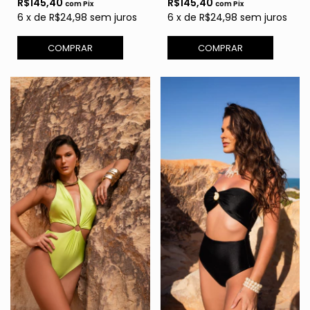
R$145,40
R$145,40
com
Pix
com
Pix
6
x
de
R$24,98
sem juros
6
x
de
R$24,98
sem juros
COMPRAR
COMPRAR