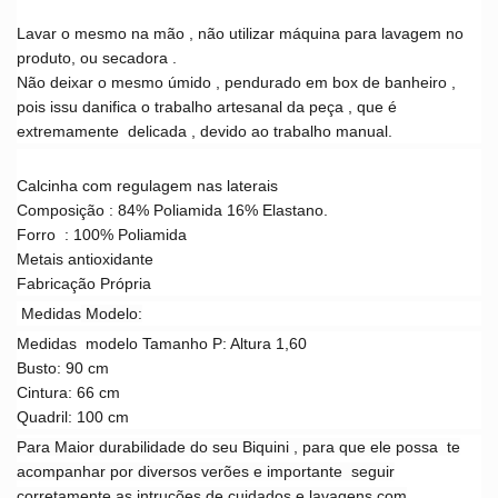
Lavar o mesmo na mão , não utilizar máquina para lavagem no
produto, ou secadora .
Não deixar o mesmo úmido , pendurado em box de banheiro ,
pois issu danifica o trabalho artesanal da peça , que é
extremamente delicada , devido ao trabalho manual.
Calcinha com regulagem nas laterais
Composição : 84% Poliamida 16% Elastano.
Forro : 100% Poliamida
Metais antioxidante
Fabricação Própria
Medidas
M
odelo:
Medidas
modelo Tamanho P: Altura 1,60
Busto: 90 cm
Cintura: 66 cm
Quadril: 100 cm
Para Maior durabilidade do seu Biquini , para que ele possa te
acompanhar por
diversos verões e importante seguir
corretamente as intruções de cuidados e lavagens com