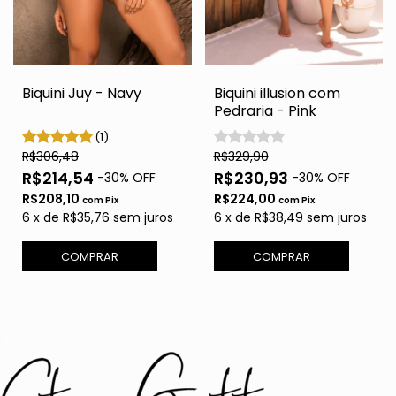
Biquini Juy - Navy
Biquini illusion com
Pedraria - Pink
(1)
R$306,48
R$329,90
R$214,54
R$230,93
-
30
% OFF
-
30
% OFF
R$208,10
R$224,00
com
Pix
com
Pix
6
x
de
R$35,76
sem juros
6
x
de
R$38,49
sem juros
COMPRAR
COMPRAR