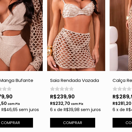
 Manga Bufante
Saia Rendada Vazada
Calça R
ado - Gold com
- Gold com Brilho
Vazada 
Brilho
79,90
R$239,90
R$289,
1,50
R$232,70
R$281,2
com
Pix
com
Pix
e
R$46,65
sem juros
6
x
de
R$39,98
sem juros
6
x
de
R$
COMPRAR
COMPRAR
CO