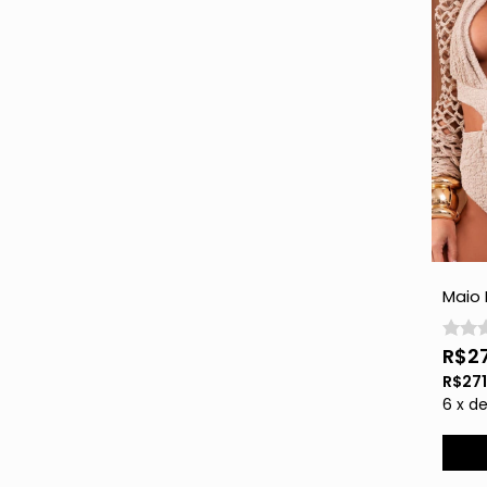
Maio
Rend
Brilho
R$2
R$27
6
x
d