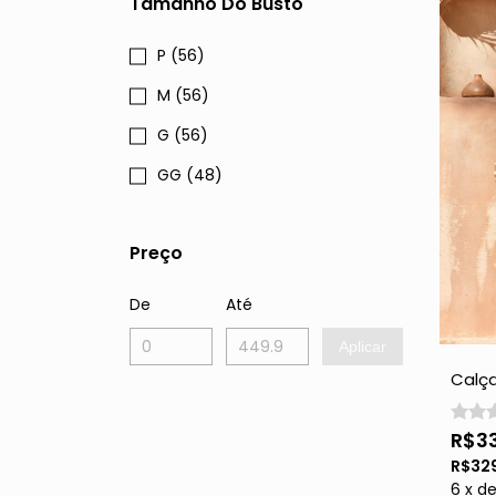
Tamanho Do Busto
P (56)
M (56)
G (56)
GG (48)
Preço
De
Até
Aplicar
Calça
Pluma
R$3
R$32
6
x
d