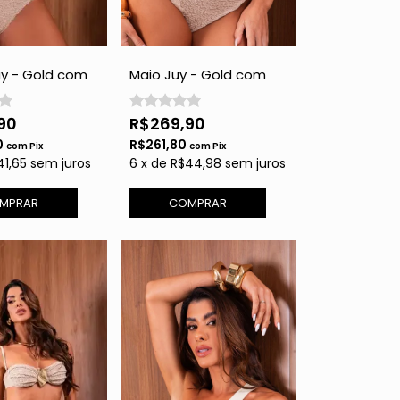
Juy - Gold com
Maio Juy - Gold com
Brilho
90
R$269,90
0
R$261,80
com
Pix
com
Pix
41,65
sem juros
6
x
de
R$44,98
sem juros
MPRAR
COMPRAR