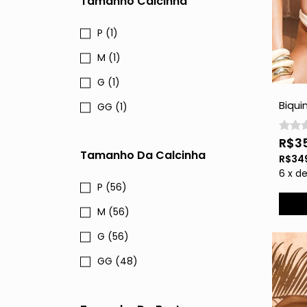
Tamanho Calcinha
P (1)
M (1)
G (1)
Biqui
GG (1)
e Ped
R$3
Tamanho Da Calcinha
R$34
6
x
d
P (56)
M (56)
G (56)
GG (48)