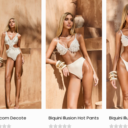
 com Decote
Biquini Illusion Hot Pants
Biquini Il
do - Perola
com Pedraria - Perola
Perola