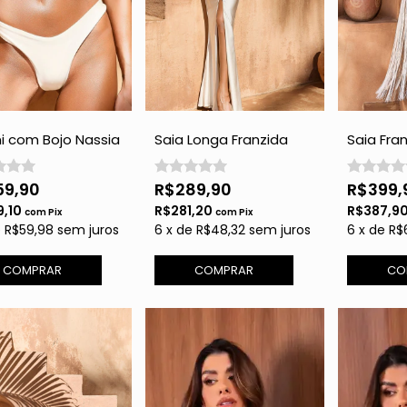
ni com Bojo Nassia
Saia Longa Franzida
Saia Fra
raria - Perola
com Abertura - Off
Franja - 
White
59,90
R$289,90
R$399,
9,10
R$281,20
R$387,9
com
Pix
com
Pix
e
R$59,98
sem juros
6
x
de
R$48,32
sem juros
6
x
de
R$
COMPRAR
COMPRAR
CO