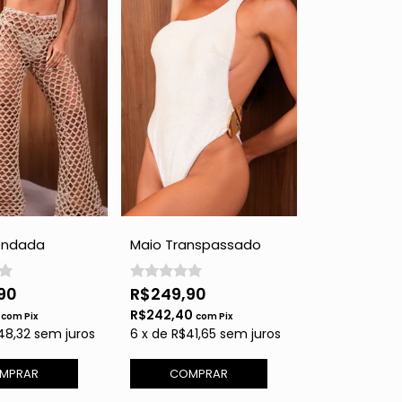
endada
Maio Transpassado
- Gold com
nas Costas - Off White
90
R$249,90
0
R$242,40
com
Pix
com
Pix
48,32
sem juros
6
x
de
R$41,65
sem juros
MPRAR
COMPRAR