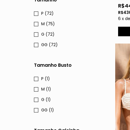
R$4
R$43
P (72)
6
x
d
M (75)
G (72)
GG (72)
Tamanho Busto
P (1)
M (1)
G (1)
GG (1)