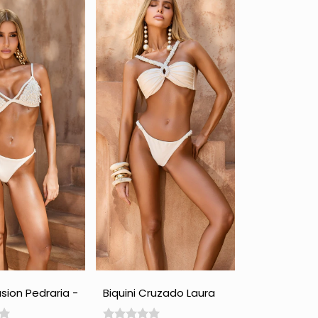
lusion Pedraria -
Biquini Cruzado Laura
com Pedraria - Perola