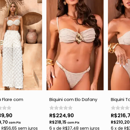
 Flare com
Biquini com Elo Dafany
Biquini 
s - Off White
- Gold com Brilho
Caia Hot
com Bril
39,90
R$224,90
R$216,
9,70
R$218,15
R$210,2
com
Pix
com
Pix
e
R$56,65
sem juros
6
x
de
R$37,48
sem juros
6
x
de
R$