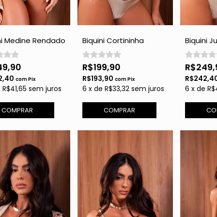
ni Medine Rendado
Biquini Cortininha
Biquini 
d com Brilho
Rendado - Gold com
Brilho
Brilho
49,90
R$199,90
R$249,
2,40
R$193,90
R$242,4
com
Pix
com
Pix
e
R$41,65
sem juros
6
x
de
R$33,32
sem juros
6
x
de
R$
COMPRAR
COMPRAR
CO