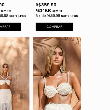
90
R$359,90
0
R$349,10
com
Pix
com
Pix
59,98
sem juros
6
x
de
R$59,98
sem juros
MPRAR
COMPRAR