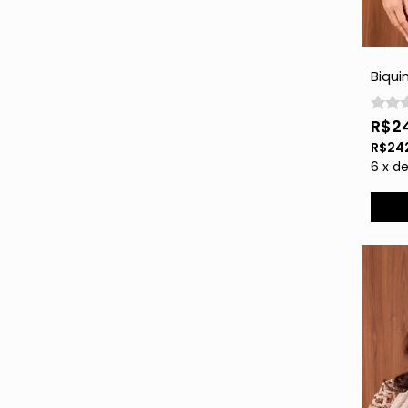
Biqui
- Gol
R$2
R$24
6
x
d