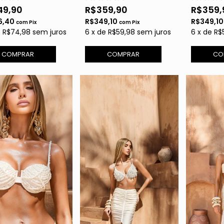
49,90
R$359,90
R$359,
6,40
R$349,10
R$349,1
com
Pix
com
Pix
e
R$74,98
sem juros
6
x
de
R$59,98
sem juros
6
x
de
R$
COMPRAR
COMPRAR
CO