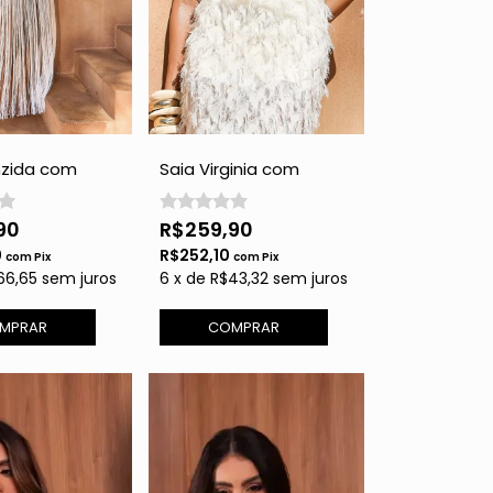
nzida com
Saia Virginia com
Off White
Plumas - Off White
90
R$259,90
0
R$252,10
com
Pix
com
Pix
66,65
sem juros
6
x
de
R$43,32
sem juros
MPRAR
COMPRAR