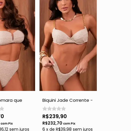
Tomara que
Biquini Jade Corrente -
 Pants - Gold
Gold com Brilho
ho
70
R$239,90
0
R$232,70
com
Pix
com
Pix
36,12
sem juros
6
x
de
R$39,98
sem juros