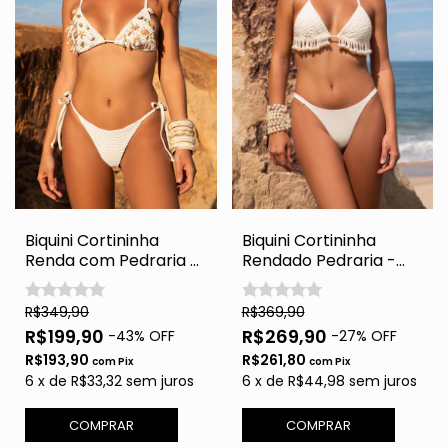
Biquini Cortininha
Biquini Cortininha
Renda com Pedraria -
Rendado Pedraria -
Paraty
Grecia
R$349,90
R$369,90
R$199,90
R$269,90
-
43
% OFF
-
27
% OFF
R$193,90
R$261,80
com
Pix
com
Pix
6
x
de
R$33,32
sem juros
6
x
de
R$44,98
sem juros
COMPRAR
COMPRAR