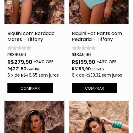
Biquini com Bordado
Biquini Hot Pants com
Mares - Tiffany
Pedraria - Tiffany
R$369,90
R$349,90
R$279,90
R$199,90
-
24
% OFF
-
43
% OFF
R$271,50
R$193,90
com
Pix
com
Pix
6
x
de
R$46,65
sem juros
6
x
de
R$33,32
sem juros
COMPRAR
COMPRAR