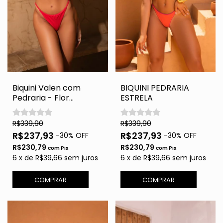
Biquini Valen com
BIQUINI PEDRARIA
Pedraria - Flor
ESTRELA
Tropicaliente
R$339,90
R$339,90
R$237,93
R$237,93
-
30
% OFF
-
30
% OFF
R$230,79
R$230,79
com
Pix
com
Pix
6
x
de
R$39,66
sem juros
6
x
de
R$39,66
sem juros
COMPRAR
COMPRAR