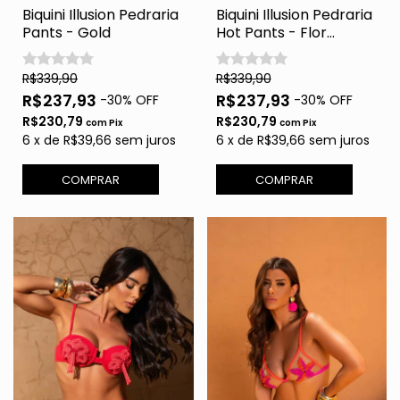
Biquini Illusion Pedraria
Biquini Illusion Pedraria
Pants - Gold
Hot Pants - Flor
Tropicaliente
R$339,90
R$339,90
R$237,93
R$237,93
-
30
% OFF
-
30
% OFF
R$230,79
R$230,79
com
Pix
com
Pix
6
x
de
R$39,66
sem juros
6
x
de
R$39,66
sem juros
COMPRAR
COMPRAR