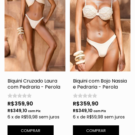
Biquini Cruzado Laura
Biquini com Bojo Nassia
com Pedraria - Perola
e Pedraria - Perola
R$359,90
R$359,90
R$349,10
R$349,10
com
Pix
com
Pix
6
x
de
R$59,98
sem juros
6
x
de
R$59,98
sem juros
COMPRAR
COMPRAR