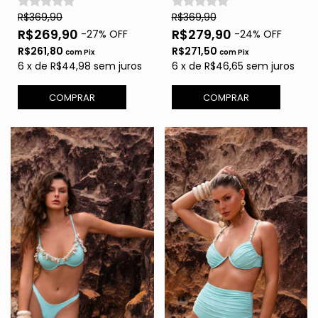
R$369,90
R$369,90
R$269,90
R$279,90
-
27
% OFF
-
24
% OFF
R$261,80
R$271,50
com
Pix
com
Pix
6
x
de
R$44,98
sem juros
6
x
de
R$46,65
sem juros
COMPRAR
COMPRAR