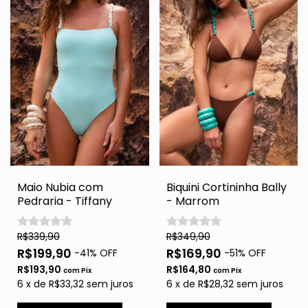
Maio Nubia com
Biquini Cortininha Bally
Pedraria - Tiffany
- Marrom
R$339,90
R$349,90
R$199,90
R$169,90
-
41
% OFF
-
51
% OFF
R$193,90
R$164,80
com
Pix
com
Pix
6
x
de
R$33,32
sem juros
6
x
de
R$28,32
sem juros