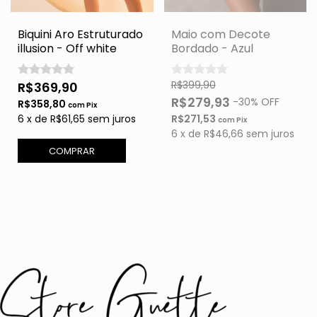
Biquini Aro Estruturado
Maio com Decote
illusion - Off white
Bordado - Azul
R$399,90
R$369,90
R$279,93
-
30
% OFF
R$358,80
com
Pix
6
x
de
R$61,65
sem juros
R$271,53
com
Pix
6
x
de
R$46,66
sem juros
COMPRAR