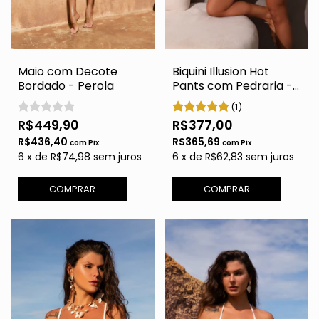
Maio com Decote
Biquini Illusion Hot
Bordado - Perola
Pants com Pedraria -
Azul
(1)
R$449,90
R$377,00
R$436,40
R$365,69
com
Pix
com
Pix
6
x
de
R$74,98
sem juros
6
x
de
R$62,83
sem juros
COMPRAR
COMPRAR