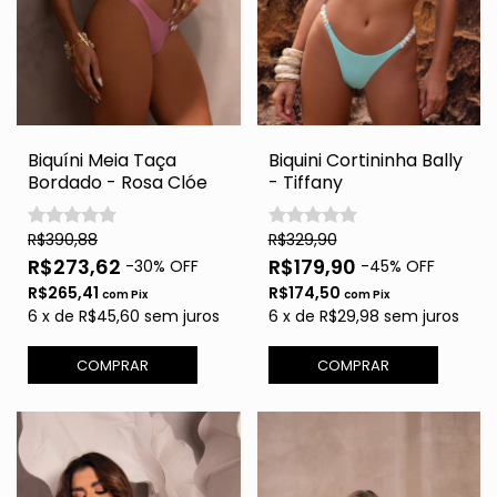
Biquíni Meia Taça
Biquini Cortininha Bally
Bordado - Rosa Clóe
- Tiffany
R$390,88
R$329,90
R$273,62
R$179,90
-
30
% OFF
-
45
% OFF
R$265,41
R$174,50
com
Pix
com
Pix
6
x
de
R$45,60
sem juros
6
x
de
R$29,98
sem juros
COMPRAR
COMPRAR