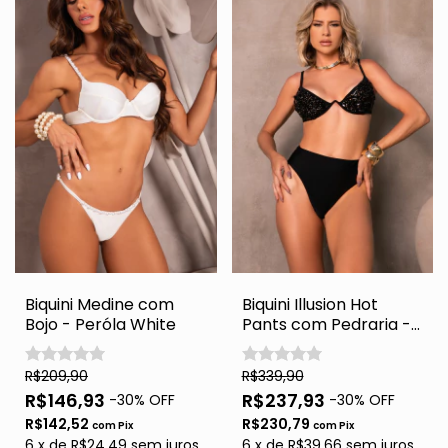
Biquini Medine com
Biquini Illusion Hot
Bojo - Peróla White
Pants com Pedraria -
Black
R$209,90
R$339,90
R$146,93
R$237,93
-
30
% OFF
-
30
% OFF
R$142,52
R$230,79
com
Pix
com
Pix
6
x
de
R$24,49
sem juros
6
x
de
R$39,66
sem juros