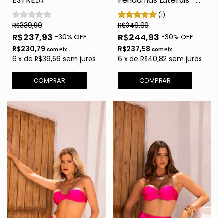
ESTRELA
Fenda nas Laterais -
Pink
(1)
R$339,90
R$349,90
R$237,93
R$244,93
-
30
% OFF
-
30
% OFF
R$230,79
R$237,58
com
Pix
com
Pix
6
x
de
R$39,66
sem juros
6
x
de
R$40,82
sem juros
COMPRAR
COMPRAR