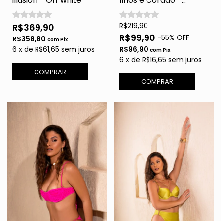
illusion - Off white
Ilhos e Cordão -
Babalu
R$219,90
R$369,90
R$99,90
-
55
% OFF
R$358,80
com
Pix
6
x
de
R$61,65
sem juros
R$96,90
com
Pix
6
x
de
R$16,65
sem juros
COMPRAR
COMPRAR