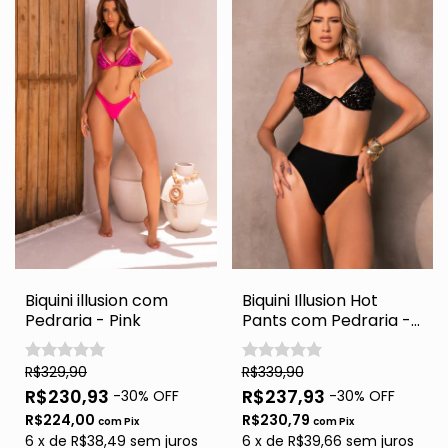
Biquini illusion com
Biquini Illusion Hot
Pedraria - Pink
Pants com Pedraria -
Black
R$329,90
R$339,90
R$230,93
R$237,93
-
30
% OFF
-
30
% OFF
R$224,00
R$230,79
com
Pix
com
Pix
6
x
de
R$38,49
sem juros
6
x
de
R$39,66
sem juros