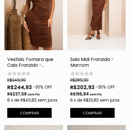
Vestido Tomara que
Saia Midi Franzida -
Caia Franzido -
Marrom
Marrom
R$349,90
R$289,90
R$244,93
R$202,93
-
30
% OFF
-
30
% OFF
R$237,58
R$196,84
com
Pix
com
Pix
6
x
de
R$40,82
sem juros
6
x
de
R$33,82
sem juros
COMPRAR
COMPRAR