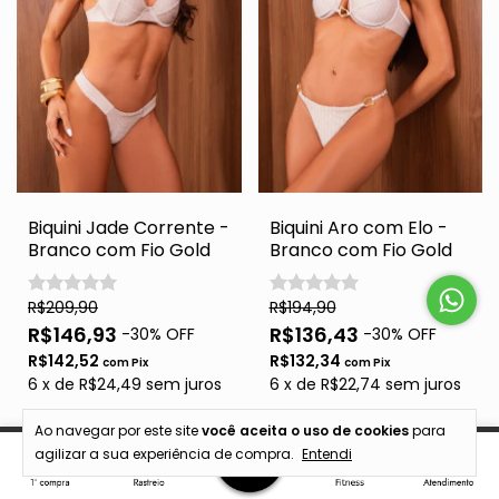
Biquini Jade Corrente -
Biquini Aro com Elo -
Branco com Fio Gold
Branco com Fio Gold
R$209,90
R$194,90
R$146,93
R$136,43
-
30
% OFF
-
30
% OFF
R$142,52
R$132,34
com
Pix
com
Pix
6
x
de
R$24,49
sem juros
6
x
de
R$22,74
sem juros
Ao navegar por este site
você aceita o uso de cookies
para
COMPRAR
COMPRAR
agilizar a sua experiência de compra.
Entendi