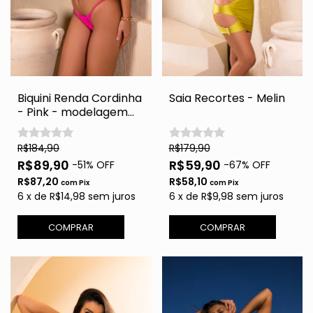
Biquini Renda Cordinha
Saia Recortes - Melin
- Pink - modelagem
busto menor
R$184,90
R$179,90
R$89,90
R$59,90
-
51
% OFF
-
67
% OFF
R$87,20
R$58,10
com
Pix
com
Pix
6
x
de
R$14,98
sem juros
6
x
de
R$9,98
sem juros
COMPRAR
COMPRAR