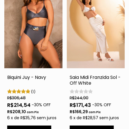
Biquini Juy - Navy
Saia Midi Franzida Sol -
Off White
(1)
R$306,48
R$244,90
R$214,54
R$171,43
-
30
% OFF
-
30
% OFF
R$208,10
R$166,29
com
Pix
com
Pix
6
x
de
R$35,76
sem juros
6
x
de
R$28,57
sem juros