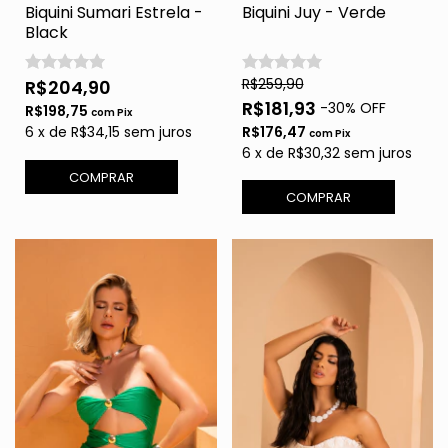
Biquini Sumari Estrela -
Biquini Juy - Verde
Black
R$259,90
R$204,90
R$181,93
-
30
% OFF
R$198,75
com
Pix
6
x
de
R$34,15
sem juros
R$176,47
com
Pix
6
x
de
R$30,32
sem juros
COMPRAR
COMPRAR