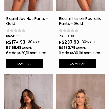
Biquini Juy Hot Pants -
Biquini Illusion Pedraria
Gold
Pants - Gold
R$249,90
R$339,90
R$174,93
R$237,93
-
30
% OFF
-
30
% OFF
R$169,68
R$230,79
com
Pix
com
Pix
6
x
de
R$29,16
sem juros
6
x
de
R$39,66
sem juros
COMPRAR
COMPRAR