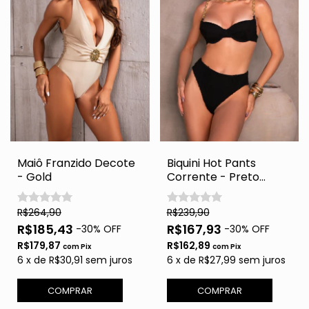
Maiô Franzido Decote
Biquini Hot Pants
- Gold
Corrente - Preto
Rendado
R$264,90
R$239,90
R$185,43
R$167,93
-
30
% OFF
-
30
% OFF
R$179,87
R$162,89
com
Pix
com
Pix
6
x
de
R$30,91
sem juros
6
x
de
R$27,99
sem juros
COMPRAR
COMPRAR