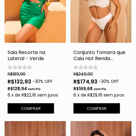
Saia Recorte na
Conjunto Tomara que
Lateral - Verde
Caia Hot Renda
Mykonos - Off
R$189,90
R$249,90
R$132,93
R$174,93
-
30
% OFF
-
30
% OFF
R$128,94
R$169,68
com
Pix
com
Pix
6
x
de
R$22,16
sem juros
6
x
de
R$29,16
sem juros
COMPRAR
COMPRAR