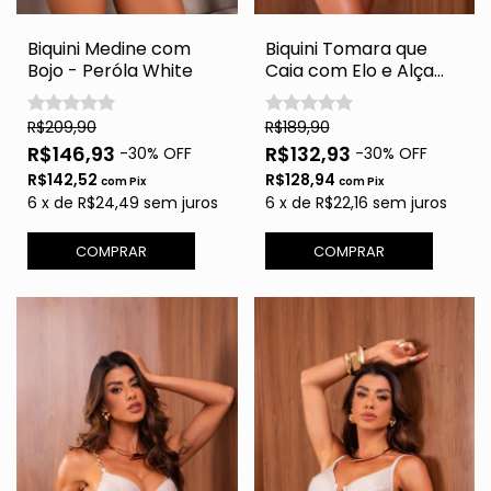
Biquini Medine com
Biquini Tomara que
Bojo - Peróla White
Caia com Elo e Alça
Opcional - Branco
com Fio Gold
R$209,90
R$189,90
R$146,93
R$132,93
-
30
% OFF
-
30
% OFF
R$142,52
R$128,94
com
Pix
com
Pix
6
x
de
R$24,49
sem juros
6
x
de
R$22,16
sem juros
COMPRAR
COMPRAR