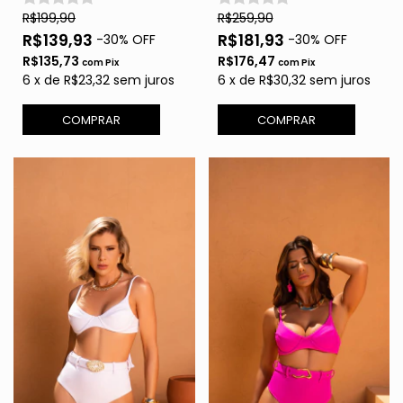
R$199,90
R$259,90
R$139,93
R$181,93
-
30
% OFF
-
30
% OFF
R$135,73
R$176,47
com
Pix
com
Pix
6
x
de
R$23,32
sem juros
6
x
de
R$30,32
sem juros
COMPRAR
COMPRAR