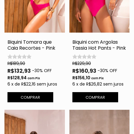
Biquini Tomara que
Biquini com Argolas
Caia Recortes - Pink
Tassia Hot Pants - Pink
R$189,90
R$229,90
R$132,93
R$160,93
-
30
% OFF
-
30
% OFF
R$128,94
R$156,10
com
Pix
com
Pix
6
x
de
R$22,16
sem juros
6
x
de
R$26,82
sem juros
COMPRAR
COMPRAR