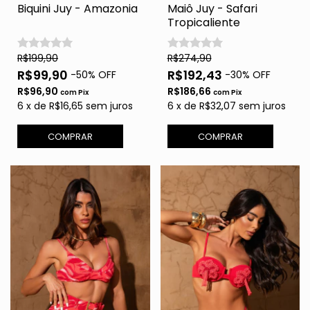
Biquini Juy - Amazonia
Maiô Juy - Safari
Tropicaliente
R$199,90
R$274,90
R$99,90
R$192,43
-
50
% OFF
-
30
% OFF
R$96,90
R$186,66
com
Pix
com
Pix
6
x
de
R$16,65
sem juros
6
x
de
R$32,07
sem juros
COMPRAR
COMPRAR