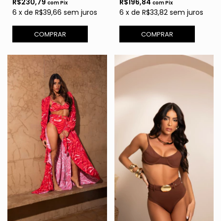
R$230,79
R$196,84
com
Pix
com
Pix
6
x
de
R$39,66
sem juros
6
x
de
R$33,82
sem juros
COMPRAR
COMPRAR