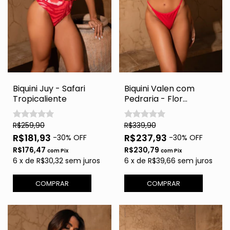
Biquini Juy - Safari
Biquini Valen com
Tropicaliente
Pedraria - Flor
Tropicaliente
R$259,90
R$339,90
R$181,93
R$237,93
-
30
% OFF
-
30
% OFF
R$176,47
R$230,79
com
Pix
com
Pix
6
x
de
R$30,32
sem juros
6
x
de
R$39,66
sem juros
COMPRAR
COMPRAR