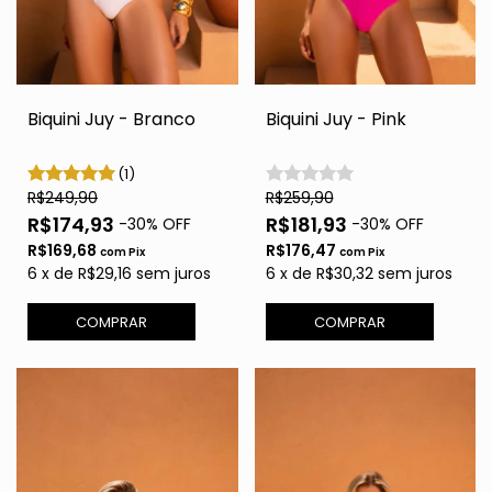
Biquini Juy - Branco
Biquini Juy - Pink
(1)
R$249,90
R$259,90
R$174,93
R$181,93
-
30
% OFF
-
30
% OFF
R$169,68
R$176,47
com
Pix
com
Pix
6
x
de
R$29,16
sem juros
6
x
de
R$30,32
sem juros
COMPRAR
COMPRAR