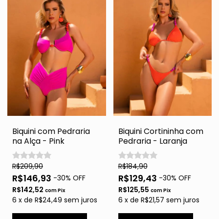
Biquini com Pedraria
Biquini Cortininha com
na Alça - Pink
Pedraria - Laranja
R$209,90
R$184,90
R$146,93
R$129,43
-
30
% OFF
-
30
% OFF
R$142,52
R$125,55
com
Pix
com
Pix
6
x
de
R$24,49
sem juros
6
x
de
R$21,57
sem juros