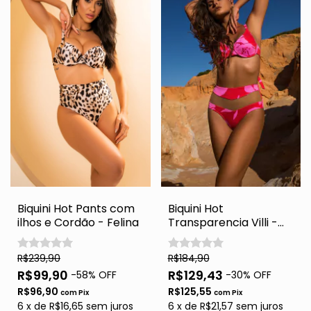
Biquini Hot Pants com
Biquini Hot
ilhos e Cordão - Felina
Transparencia Villi -
Red Flowers
R$239,90
R$184,90
R$99,90
R$129,43
-
58
% OFF
-
30
% OFF
R$96,90
R$125,55
com
Pix
com
Pix
6
x
de
R$16,65
sem juros
6
x
de
R$21,57
sem juros