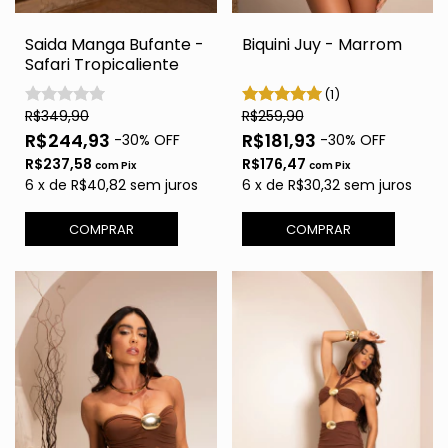
Saida Manga Bufante -
Biquini Juy - Marrom
Safari Tropicaliente
(1)
R$349,90
R$259,90
R$244,93
R$181,93
-
30
% OFF
-
30
% OFF
R$237,58
R$176,47
com
Pix
com
Pix
6
x
de
R$40,82
sem juros
6
x
de
R$30,32
sem juros
COMPRAR
COMPRAR