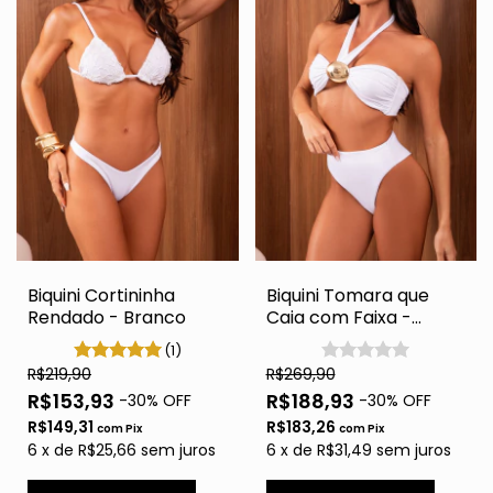
Biquini Cortininha
Biquini Tomara que
Rendado - Branco
Caia com Faixa -
Branco
(1)
R$219,90
R$269,90
R$153,93
R$188,93
-
30
% OFF
-
30
% OFF
R$149,31
R$183,26
com
Pix
com
Pix
6
x
de
R$25,66
sem juros
6
x
de
R$31,49
sem juros