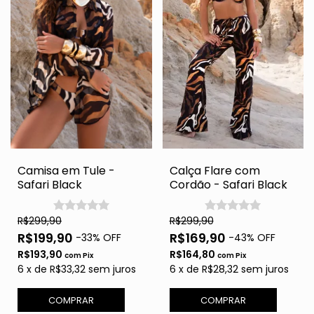
Camisa em Tule -
Calça Flare com
Safari Black
Cordão - Safari Black
R$299,90
R$299,90
R$199,90
R$169,90
-
33
% OFF
-
43
% OFF
R$193,90
R$164,80
com
Pix
com
Pix
6
x
de
R$33,32
sem juros
6
x
de
R$28,32
sem juros
COMPRAR
COMPRAR