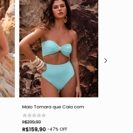
Maio Tomara que Caia com
Maiô Juy - S
Concha - Tiffany
R$299,90
R$274,90
R$159,90
R$192,43
-
47
% OFF
-