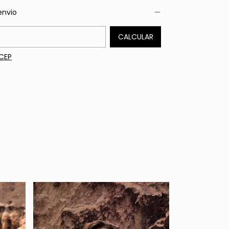
envio
 o CEP:
CALCULAR
CEP