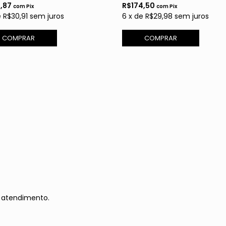
9,87
R$174,50
com
Pix
com
Pix
e
R$30,91
sem juros
6
x
de
R$29,98
sem juros
COMPRAR
COMPRAR
 atendimento.