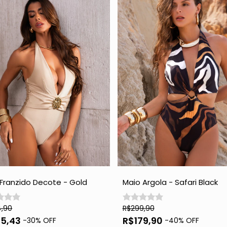
Franzido Decote - Gold
Maio Argola - Safari Black
4,90
R$299,90
85,43
R$179,90
-
30
% OFF
-
40
% OFF