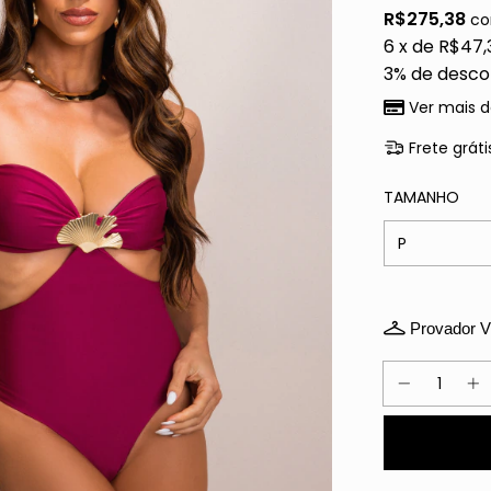
R$275,38
c
6
x de
R$47,
3% de desco
Ver mais d
Frete gráti
TAMANHO
Provador Vi