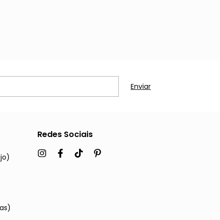
Redes Sociais
jo)
cas)