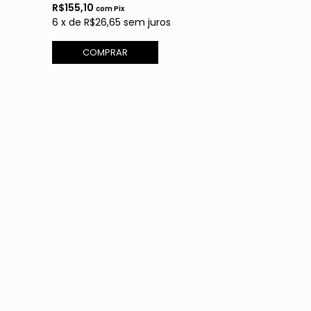
R$155,10
R$186,66
com
Pix
com
6
x
de
R$26,65
sem juros
6
x
de
R$32,0
COMPRAR
COMPR