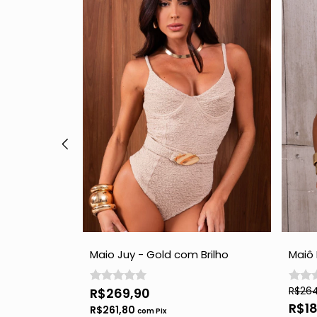
aria -
Maio Juy - Gold com Brilho
Maiô 
R$26
R$269,90
R$1
R$261,80
com
Pix