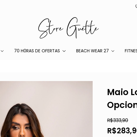
70 H0RAS DE OFERTAS
BEACH WEAR 27
FITNE
Maio L
Opcion
R$333,90
R$283,9