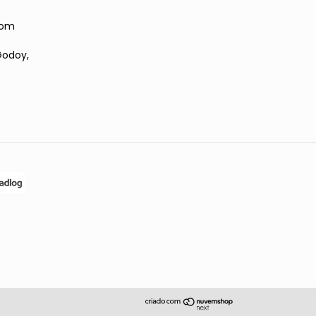
com
Godoy,