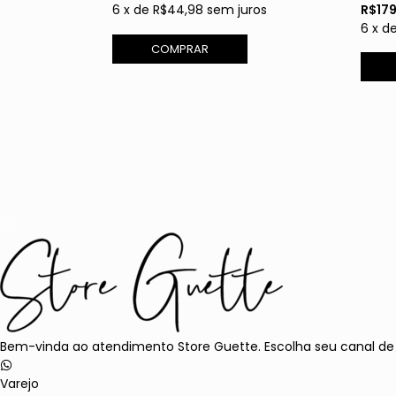
6
x
de
R$44,98
sem juros
R$17
os
6
x
d
COMPRAR
Bem-vinda ao atendimento Store Guette. Escolha seu canal de
Varejo