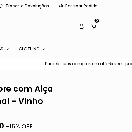
Trocas e Devoluções
Rastrear Pedido
0
SS
CLOTHING
Parcele suas compras em até 6x sem juros no c
ore com Alça
al - Vinho
0
-
15
% OFF