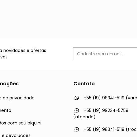
 novidades e ofertas
ivas
rmações
Contato
ca de privacidade
+55 (19) 98341-5119 (vare
mento
+55 (19) 99234-5759
(atacado)
os com seu biquini
+55 (19) 98341-5119 (tro
s e devoluções