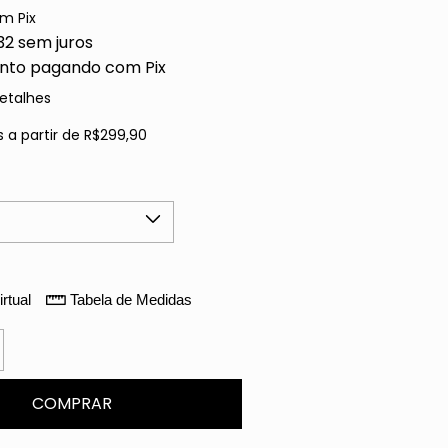
om
Pix
32
sem juros
nto
pagando com Pix
etalhes
s
a partir de
R$299,90
rtual
Tabela de Medidas