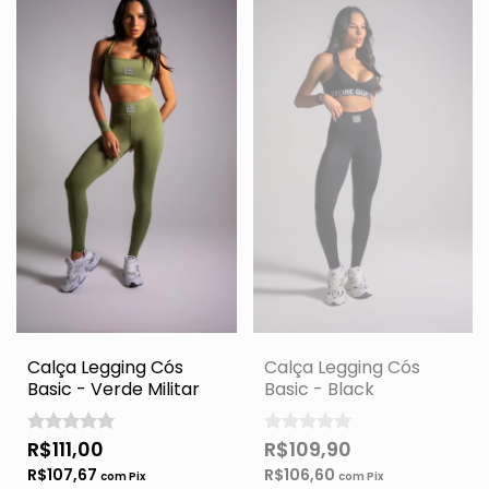
Calça Legging Cós
Calça Legging Cós
Basic - Verde Militar
Basic - Black
R$111,00
R$109,90
R$107,67
R$106,60
com
Pix
com
Pix