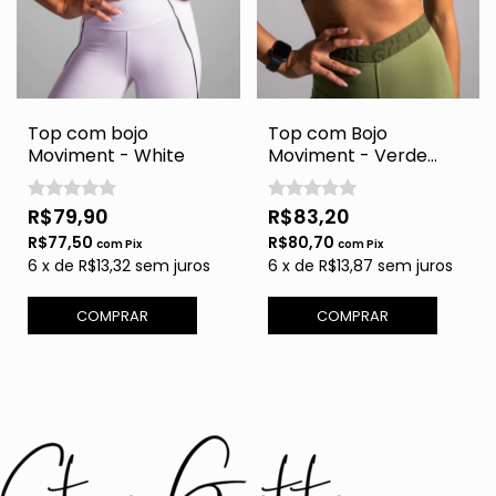
Top com bojo
Top com Bojo
Moviment - White
Moviment - Verde
Militar
R$79,90
R$83,20
R$77,50
R$80,70
com
Pix
com
Pix
6
x
de
R$13,32
sem juros
6
x
de
R$13,87
sem juros
COMPRAR
COMPRAR