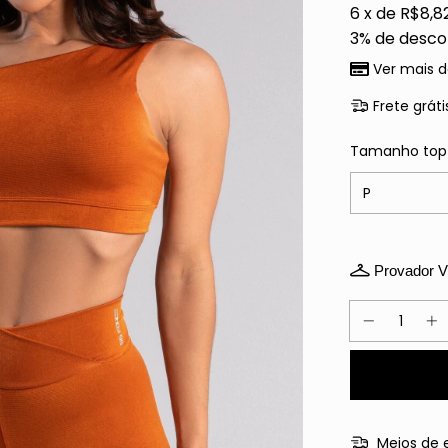
6
x de
R$8,8
3% de desco
Ver mais d
Frete gráti
Tamanho top 
Provador Vi
Meios de 