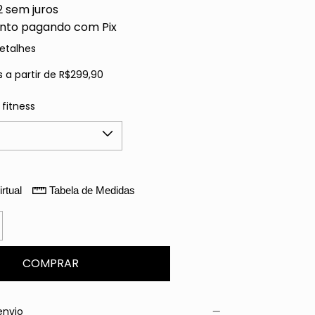
2
sem juros
nto
pagando com Pix
etalhes
s
a partir de
R$299,90
fitness
rtual
Tabela de Medidas
envio