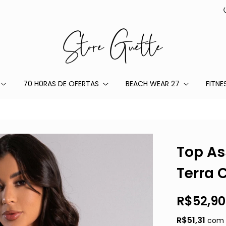
70 H0RAS DE OFERTAS
BEACH WEAR 27
FITNE
Top As
Terra 
R$52,90
R$51,31
com