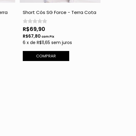
erra
Short Cós SG Force - Terra Cota
Top Alça Cr
SG Force - 
R$69,90
R$49,90
R$67,80
R$48,40
com
Pix
com
6
x
de
R$11,65
sem juros
6
x
de
R$8,32
COMPRAR
COMPR