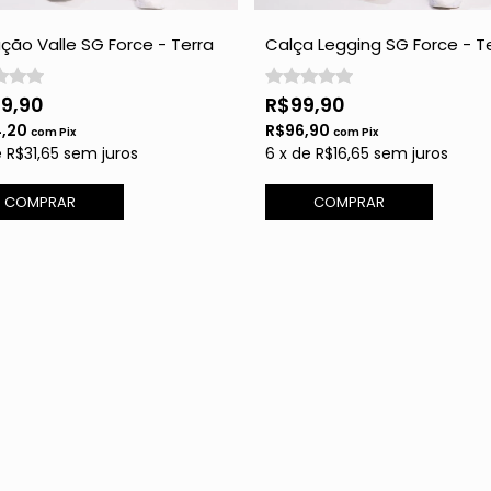
ão Valle SG Force - Terra
Calça Legging SG Force - T
Cota
89,90
R$99,90
4,20
R$96,90
com
Pix
com
Pix
e
R$31,65
sem juros
6
x
de
R$16,65
sem juros
COMPRAR
COMPRAR