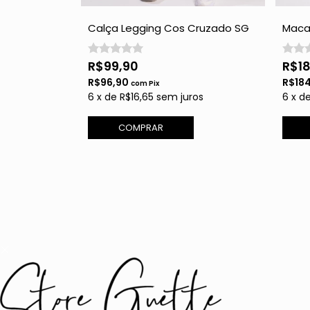
 Terra Cota
Calça Legging Cos Cruzado SG
Macaç
Force - Terra Cota
Cota
R$99,90
R$1
R$96,90
R$18
com
Pix
os
6
x
de
R$16,65
sem juros
6
x
d
COMPRAR