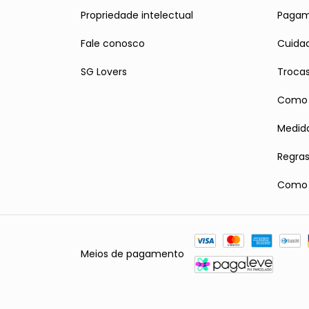
Propriedade intelectual
Paga
Fale conosco
Cuidad
SG Lovers
Troca
Como 
Medid
Regra
Como r
Meios de pagamento