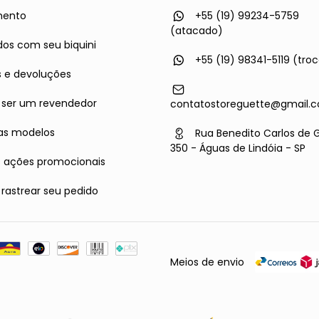
mento
+55 (19) 99234-5759
(atacado)
os com seu biquini
+55 (19) 98341-5119 (tro
s e devoluções
ser um revendedor
contatostoreguette@gmail.
as modelos
Rua Benedito Carlos de 
350 - Águas de Lindóia - SP
s ações promocionais
astrear seu pedido
Meios de envio