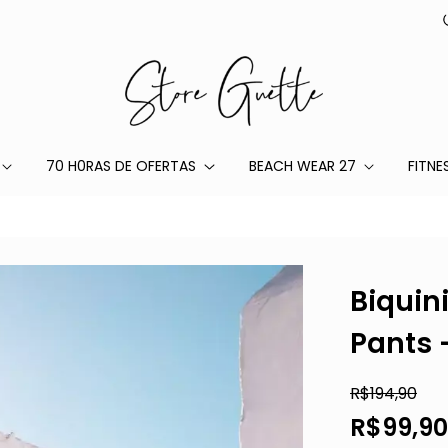
70 H0RAS DE OFERTAS
BEACH WEAR 27
FITNE
Biquin
Pants 
R$194,90
R$99,90