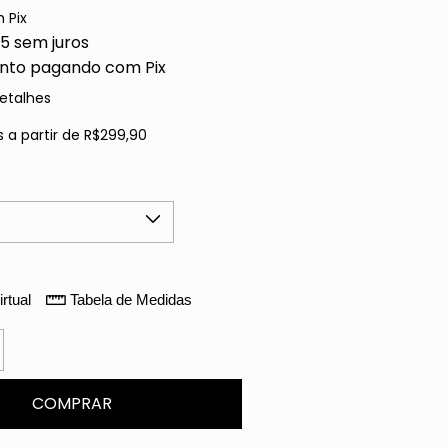
m
Pix
65
sem juros
nto
pagando com Pix
etalhes
s
a partir de
R$299,90
rtual
Tabela de Medidas