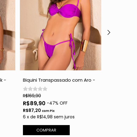
k -
Biquini Transpassado com Aro -
Biquini Hot 
Purple
R$169,90
R$289,90
R$89,90
R$89,90
-
47
% OFF
-
R$87,20
R$87,20
com
Pix
com
6
x
de
R$14,98
sem juros
6
x
de
R$14,9
COMPRAR
COMPR