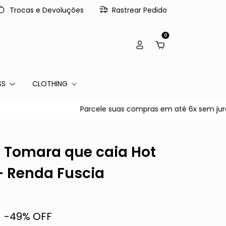
Trocas e Devoluções
Rastrear Pedido
0
SS
CLOTHING
Parcele suas compras em até 6x sem juros no c
i Tomara que caia Hot
- Renda Fuscia
-
49
% OFF