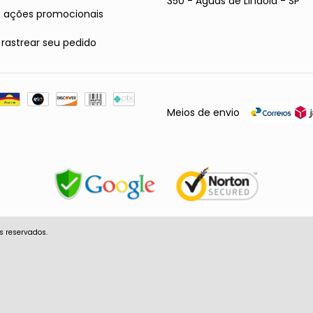
350 - Águas de Lindóia - SP
s ações promocionais
astrear seu pedido
Meios de envio
s reservados.