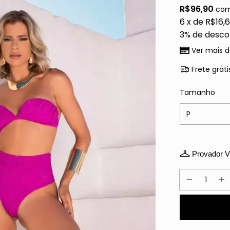
R$96,90
co
6
x de
R$16,
3% de desco
Ver mais d
Frete gráti
Tamanho
Provador Vi