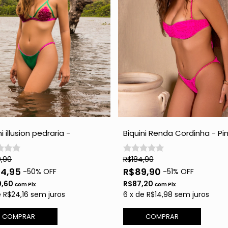
i illusion pedraria -
Biquini Renda Cordinha - Pin
agem
modelagem busto menor
,90
R$184,90
44,95
R$89,90
-
50
% OFF
-
51
% OFF
0,60
R$87,20
com
Pix
com
Pix
e
R$24,16
sem juros
6
x
de
R$14,98
sem juros
COMPRAR
COMPRAR