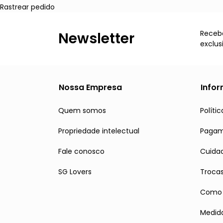
Rastrear pedido
Receba
Newsletter
exclus
Nossa Empresa
Info
Quem somos
Políti
Propriedade intelectual
Paga
Fale conosco
Cuidad
SG Lovers
Troca
Como 
Medid