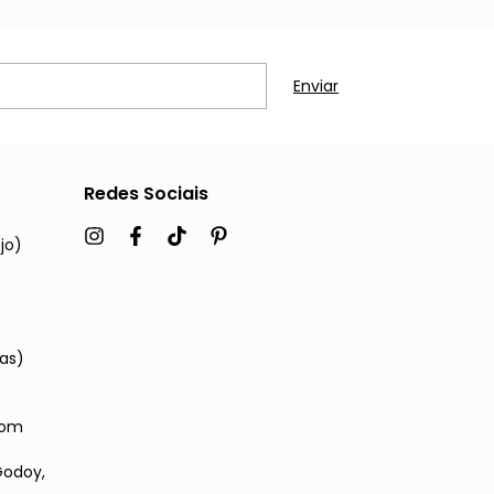
Redes Sociais
jo)
cas)
com
Godoy,