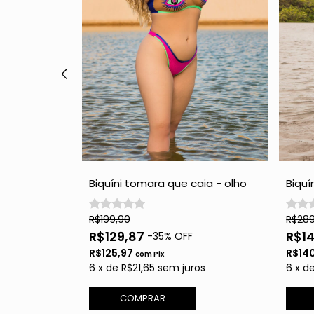
entes -
Biquíni tomara que caia - olho
Biquín
vibes
Folh
R$199,90
R$289
R$129,87
R$1
-
35
% OFF
R$125,97
R$14
com
Pix
os
6
x
de
R$21,65
sem juros
6
x
d
COMPRAR