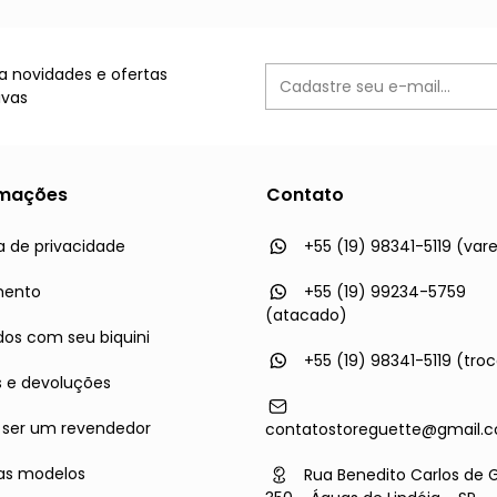
 novidades e ofertas
ivas
rmações
Contato
ca de privacidade
+55 (19) 98341-5119 (vare
mento
+55 (19) 99234-5759
(atacado)
os com seu biquini
+55 (19) 98341-5119 (tro
s e devoluções
ser um revendedor
contatostoreguette@gmail.
as modelos
Rua Benedito Carlos de 