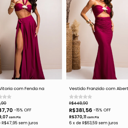
Vitoria com Fenda na
Vestido Franzido com Abert
al - Vinho
Vinho
,90
R$448,90
87,70
R$381,56
-
15
% OFF
-
15
% OFF
9,07
R$370,11
com
Pix
com
Pix
e
R$47,95
sem juros
6
x
de
R$63,59
sem juros