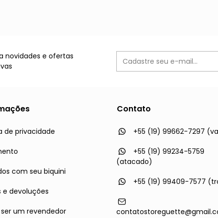
 novidades e ofertas
ivas
rmações
Contato
ca de privacidade
+55 (19) 99662-7297 (va
mento
+55 (19) 99234-5759
(atacado)
os com seu biquini
+55 (19) 99409-7577 (tr
s e devoluções
ser um revendedor
contatostoreguette@gmail.