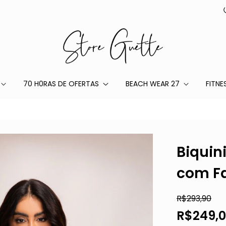
70 H0RAS DE OFERTAS
BEACH WEAR 27
FITNE
Biquin
com Fa
R$293,90
R$249,