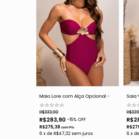
Maio Lore com Alça Opcional -
Saia 
Vinho
Later
R$333,90
R$339
R$283,90
R$2
-
15
% OFF
R$275,38
R$27
com
Pix
6
x
de
R$47,32
sem juros
6
x
d