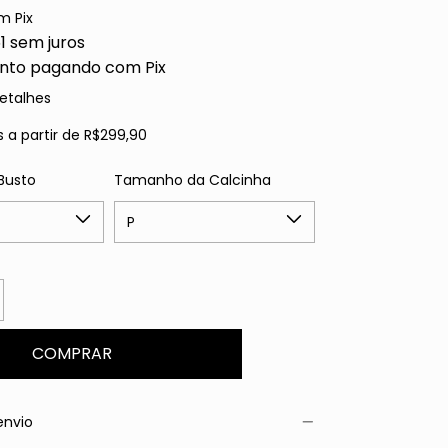
m
Pix
1
sem juros
nto
pagando com Pix
etalhes
s
a partir de
R$299,90
Busto
Tamanho da Calcinha
envio