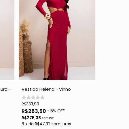
ura -
Vestido Helena - Vinho
R$333,90
R$283,90
-
15
% OFF
R$275,38
com
Pix
6
x
de
R$47,32
sem juros