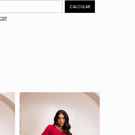
 o CEP:
CALCULAR
CEP