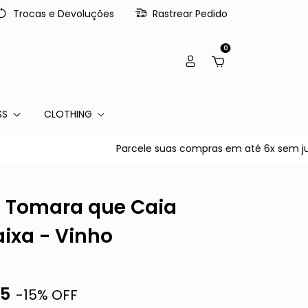
Trocas e Devoluções
Rastrear Pedido
0
SS
CLOTHING
Parcele suas compras em até 6x sem juros n
i Tomara que Caia
ixa - Vinho
05
-
15
% OFF