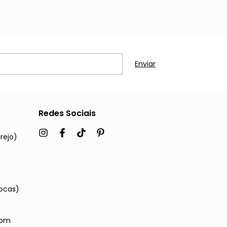
Redes Sociais
rejo)
ocas)
com