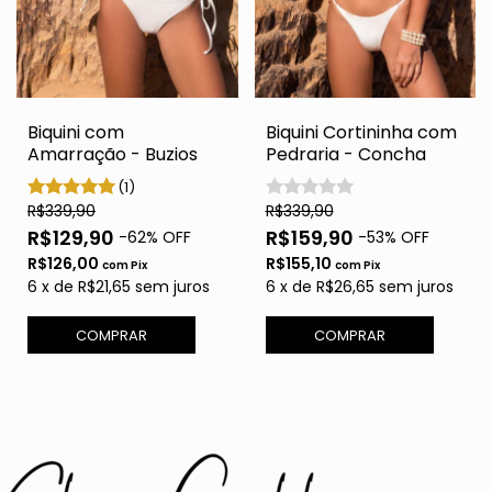
Biquini com
Biquini Cortininha com
Amarração - Buzios
Pedraria - Concha
(1)
R$339,90
R$339,90
R$129,90
R$159,90
-
62
% OFF
-
53
% OFF
R$126,00
R$155,10
com
Pix
com
Pix
6
x
de
R$21,65
sem juros
6
x
de
R$26,65
sem juros
COMPRAR
COMPRAR