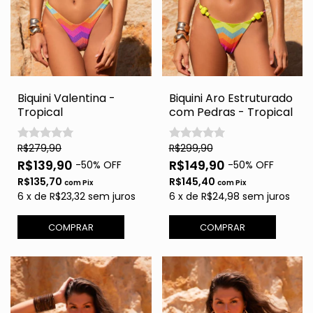
Biquini Valentina -
Biquini Aro Estruturado
Tropical
com Pedras - Tropical
R$279,90
R$299,90
R$139,90
R$149,90
-
50
% OFF
-
50
% OFF
R$135,70
R$145,40
com
Pix
com
Pix
6
x
de
R$23,32
sem juros
6
x
de
R$24,98
sem juros
COMPRAR
COMPRAR