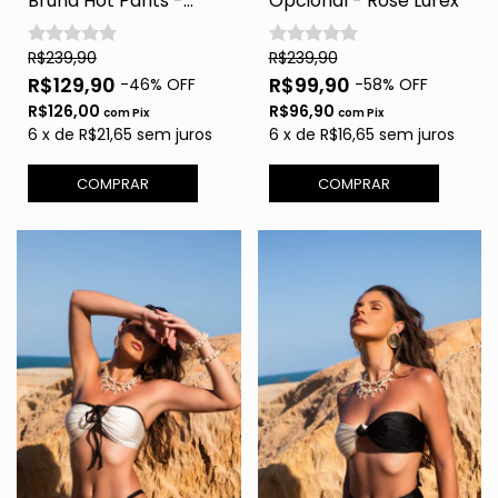
Bruna Hot Pants -
Opcional - Rose Lurex
Rose Lurex
R$239,90
R$239,90
R$129,90
R$99,90
-
46
% OFF
-
58
% OFF
R$126,00
R$96,90
com
Pix
com
Pix
6
x
de
R$21,65
sem juros
6
x
de
R$16,65
sem juros
COMPRAR
COMPRAR