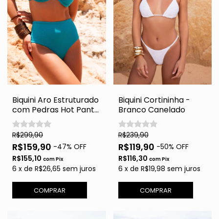
Biquini Aro Estruturado
Biquini Cortininha -
com Pedras Hot Pants
Branco Canelado
- Petroleo
R$299,90
R$239,90
R$159,90
R$119,90
-
47
% OFF
-
50
% OFF
R$155,10
R$116,30
com
Pix
com
Pix
6
x
de
R$26,65
sem juros
6
x
de
R$19,98
sem juros
COMPRAR
COMPRAR