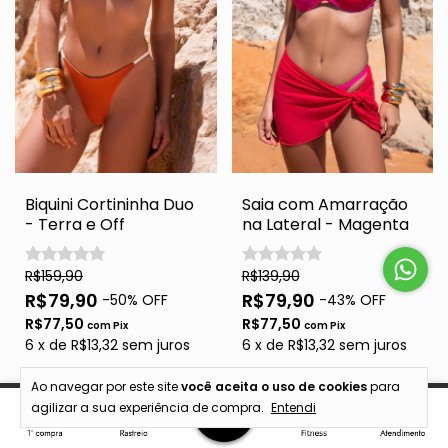
Biquini Cortininha Duo
Saia com Amarração
- Terra e Off
na Lateral - Magenta
R$159,90
R$139,90
R$79,90
R$79,90
-
50
% OFF
-
43
% OFF
R$77,50
R$77,50
com
Pix
com
Pix
6
x
de
R$13,32
sem juros
6
x
de
R$13,32
sem juros
Ao navegar por este site
você aceita o uso de cookies
para
COMPRAR
COMPRAR
agilizar a sua experiência de compra.
Entendi