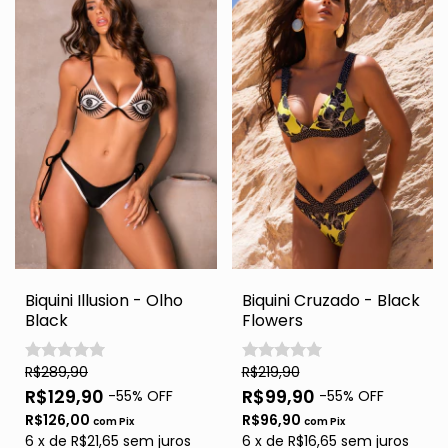
Biquini Illusion - Olho
Biquini Cruzado - Black
Black
Flowers
R$289,90
R$219,90
R$129,90
R$99,90
-
55
% OFF
-
55
% OFF
R$126,00
R$96,90
com
Pix
com
Pix
6
x
de
R$21,65
sem juros
6
x
de
R$16,65
sem juros