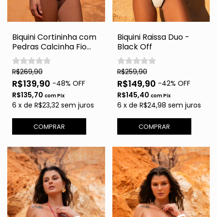
Biquini Cortininha com
Biquini Raissa Duo -
Pedras Calcinha Fio
Black Off
Duplo - Castan
R$269,90
R$259,90
R$139,90
R$149,90
-
48
% OFF
-
42
% OFF
R$135,70
R$145,40
com
Pix
com
Pix
6
x
de
R$23,32
sem juros
6
x
de
R$24,98
sem juros
COMPRAR
COMPRAR