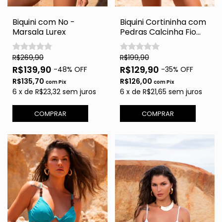
Biquini com No -
Biquini Cortininha com
Marsala Lurex
Pedras Calcinha Fio
Duplo - Petroléo
R$269,90
R$199,90
R$139,90
R$129,90
-
48
% OFF
-
35
% OFF
R$135,70
R$126,00
com
Pix
com
Pix
6
x
de
R$23,32
sem juros
6
x
de
R$21,65
sem juros
COMPRAR
COMPRAR