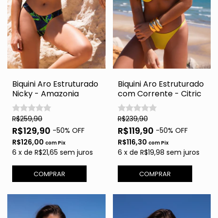
Biquini Aro Estruturado
Biquini Aro Estruturado
Nicky - Amazonia
com Corrente - Citric
R$259,90
R$239,90
R$129,90
R$119,90
-
50
% OFF
-
50
% OFF
R$126,00
R$116,30
com
Pix
com
Pix
6
x
de
R$21,65
sem juros
6
x
de
R$19,98
sem juros
COMPRAR
COMPRAR