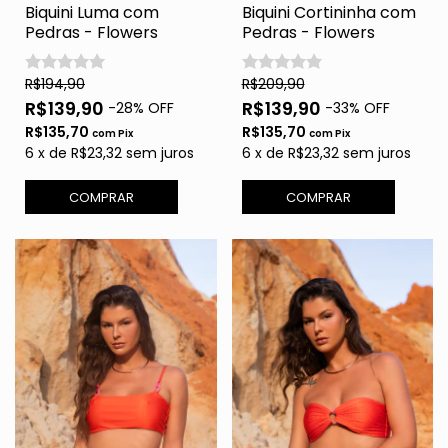
Biquini Luma com
Biquini Cortininha com
Pedras - Flowers
Pedras - Flowers
R$194,90
R$209,90
R$139,90
R$139,90
-
28
% OFF
-
33
% OFF
R$135,70
R$135,70
com
Pix
com
Pix
6
x
de
R$23,32
sem juros
6
x
de
R$23,32
sem juros
COMPRAR
COMPRAR