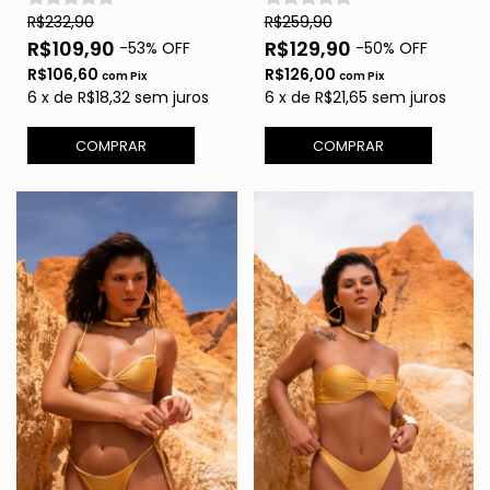
R$232,90
R$259,90
R$109,90
R$129,90
-
53
% OFF
-
50
% OFF
R$106,60
R$126,00
com
Pix
com
Pix
6
x
de
R$18,32
sem juros
6
x
de
R$21,65
sem juros
COMPRAR
COMPRAR