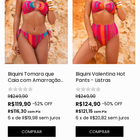
Biquini Tomara que
Biquini Valentina Hot
Caia com Amarração
Pants - Listras
- Listras
R$249,90
R$249,90
R$119,90
R$124,90
-
52
% OFF
-
50
% OFF
R$116,30
R$121,15
com
Pix
com
Pix
6
x
de
R$19,98
sem juros
6
x
de
R$20,82
sem juros
COMPRAR
COMPRAR