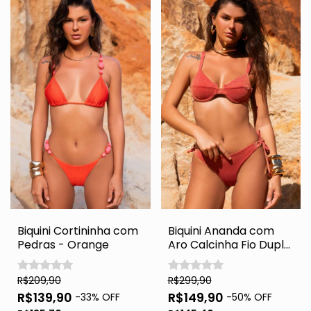
Biquini Cortininha com
Biquini Ananda com
Pedras - Orange
Aro Calcinha Fio Duplo
- Marsala Lurex
R$209,90
R$299,90
R$139,90
R$149,90
-
33
% OFF
-
50
% OFF