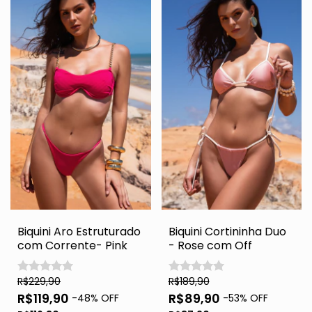
Biquini Aro Estruturado
Biquini Cortininha Duo
com Corrente- Pink
- Rose com Off
R$229,90
R$189,90
R$119,90
R$89,90
-
48
% OFF
-
53
% OFF