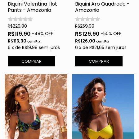
Biquini Valentina Hot
Biquini Aro Quadrado -
Pants - Amazonia
Amazonia
R$229,90
R$259,90
R$119,90
R$129,90
-
48
% OFF
-
50
% OFF
R$116,30
R$126,00
com
Pix
com
Pix
6
x
de
R$19,98
sem juros
6
x
de
R$21,65
sem juros
COMPRAR
COMPRAR