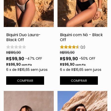
Biquini Duo Laura-
Biquini com Nó - Black
Black Off
Off
(2)
R$189,90
R$199,90
R$99,90
R$99,90
-
47
% OFF
-
50
% OFF
R$96,90
R$96,90
com
Pix
com
Pix
6
x
de
R$16,65
sem juros
6
x
de
R$16,65
sem juros
COMPRAR
COMPRAR