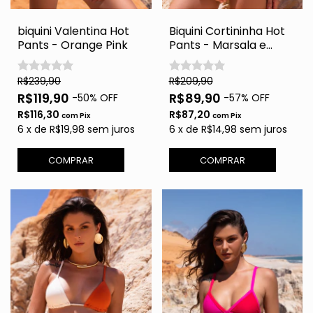
biquini Valentina Hot
Biquini Cortininha Hot
Pants - Orange Pink
Pants - Marsala e
Babalu
R$239,90
R$209,90
R$119,90
R$89,90
-
50
% OFF
-
57
% OFF
R$116,30
R$87,20
com
Pix
com
Pix
6
x
de
R$19,98
sem juros
6
x
de
R$14,98
sem juros
COMPRAR
COMPRAR