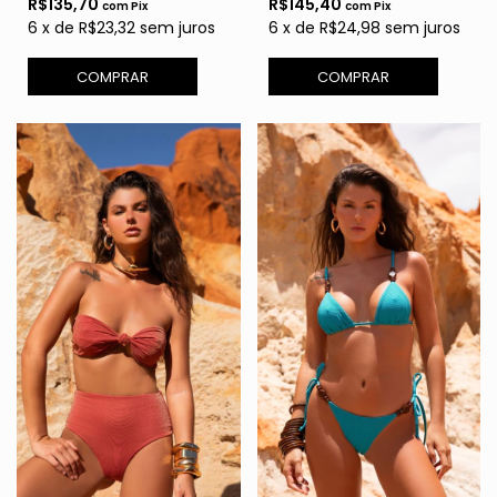
R$135,70
R$145,40
com
Pix
com
Pix
6
x
de
R$23,32
sem juros
6
x
de
R$24,98
sem juros
COMPRAR
COMPRAR