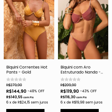
Biquini Correntes Hot
Biquini com Aro
Pants - Gold
Estruturado Nanda -
Bordo e Rose Lurex
R$279,90
R$209,90
R$144,90
R$119,90
-
48
% OFF
-
43
% OFF
R$140,55
R$116,30
com
Pix
com
Pix
6
x
de
R$24,15
sem juros
6
x
de
R$19,98
sem juros