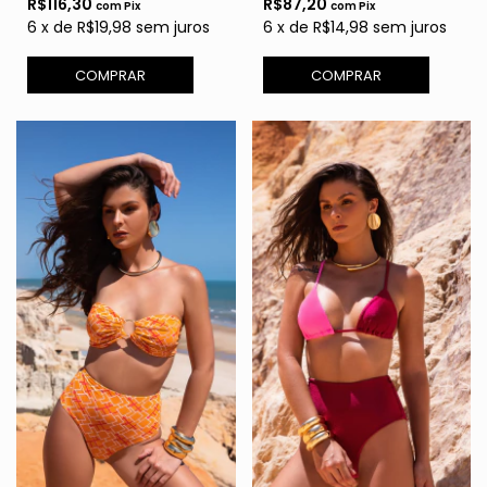
R$116,30
R$87,20
com
Pix
com
Pix
6
x
de
R$19,98
sem juros
6
x
de
R$14,98
sem juros
COMPRAR
COMPRAR