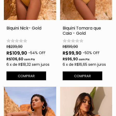
Biquini Nick- Gold
Biquini Tomara que
Caia - Gold
R$239,90
R$199,90
R$109,90
R$99,90
-
54
% OFF
-
50
% OFF
R$106,60
R$96,90
com
Pix
com
Pix
6
x
de
R$18,32
sem juros
6
x
de
R$16,65
sem juros
COMPRAR
COMPRAR