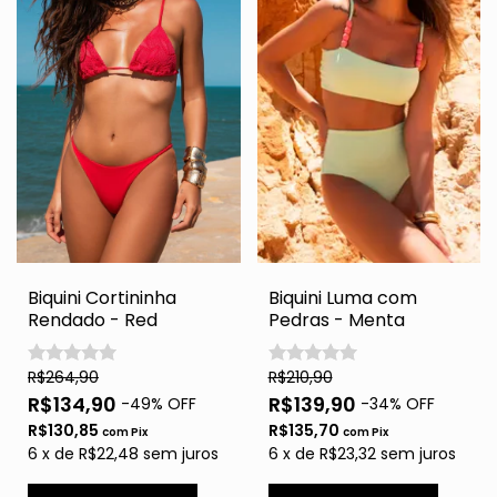
Biquini Cortininha
Biquini Luma com
Rendado - Red
Pedras - Menta
R$264,90
R$210,90
R$134,90
R$139,90
-
49
% OFF
-
34
% OFF
R$130,85
R$135,70
com
Pix
com
Pix
6
x
de
R$22,48
sem juros
6
x
de
R$23,32
sem juros