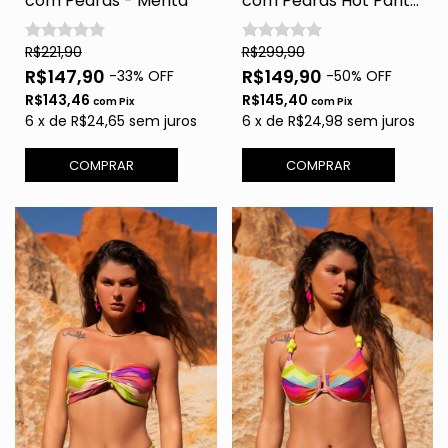
com Pedras - Menta
com Pedras Hot Pants
- Tropical
R$221,90
R$299,90
R$147,90
R$149,90
-
33
% OFF
-
50
% OFF
R$143,46
R$145,40
com
Pix
com
Pix
6
x
de
R$24,65
sem juros
6
x
de
R$24,98
sem juros
COMPRAR
COMPRAR