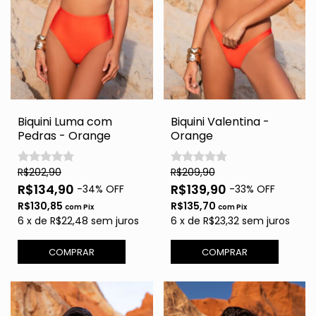
Biquini Luma com
Biquini Valentina -
Pedras - Orange
Orange
R$202,90
R$209,90
R$134,90
R$139,90
-
34
% OFF
-
33
% OFF
R$130,85
R$135,70
com
Pix
com
Pix
6
x
de
R$22,48
sem juros
6
x
de
R$23,32
sem juros
COMPRAR
COMPRAR