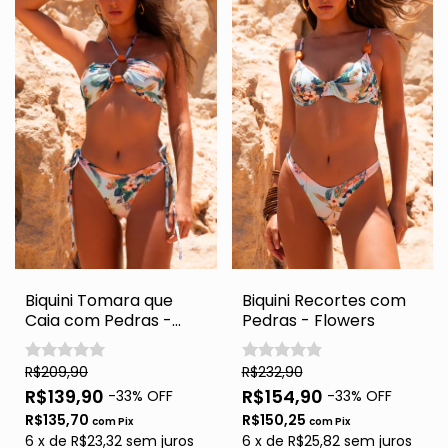
Biquini Tomara que
Biquini Recortes com
Caia com Pedras -
Pedras - Flowers
Flowers
R$209,90
R$232,90
R$139,90
R$154,90
-
33
% OFF
-
33
% OFF
R$135,70
R$150,25
com
Pix
com
Pix
6
x
de
R$23,32
sem juros
6
x
de
R$25,82
sem juros